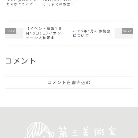
ジをご覧いただき
20日(金)から22日
ありがとうござい
(日)までの教室完
ます。７月にな
成見学会にお越し
り、お子さまは夏
いただいたみなさ
休みを今か今かと
ま、遠方からお祝
心待ちにされてい
いのメッセージや
ることではないで
お花などを送って
しょうか。さて、7
いただいたみなさ
【イベント情報】5
2026年6月の体験会
月29日(水)、31日
ま、本当にありが
月10日(日)イオン
について
(金)に「美術自習
とうございまし
モール大和郡山
室」と題してオー
た。たくさんの方
プンアトリエを行
にお会いすること
ないます。絵の具
ができ、あたたか
が使える...
いお言葉を...
コメント
コメントを書き込む